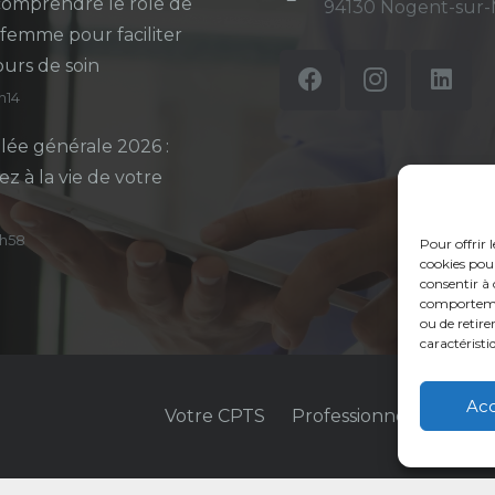
omprendre le rôle de
94130 Nogent-sur
-femme pour faciliter
ours de soin
5h14
ée générale 2026 :
ez à la vie de votre
14h58
Pour offrir 
cookies pour
consentir à 
comportement
ou de retire
caractéristi
Ac
Votre CPTS
Professionnels de sant