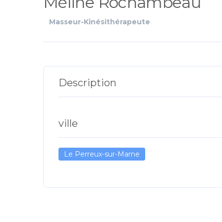
Méline Rochambeau
Masseur-Kinésithérapeute
Description
ville
Le Perreux-sur-Marne