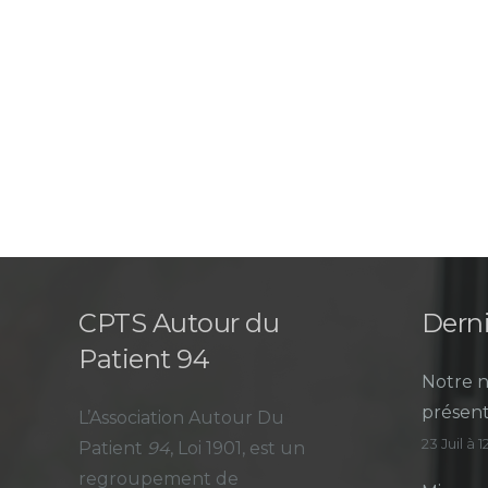
CPTS Autour du
Derni
Patient 94
Notre n
présent
L’Association Autour Du
23 Juil à 
Patient
94
, Loi 1901, est un
regroupement de