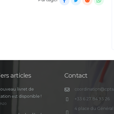
ers articles
Contact
ouveau livret de
coordination@cpt
ation est disponible !
+33 6 27 84 93 26
12h20
4 place du Général