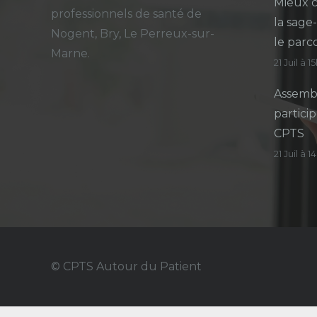
Mieux c
professionnels de santé de
la sage
Nogent, Bry, Le Perreux-sur-
le parc
Marne.
21 Juil à 1
Assembl
particip
CPTS
21 Juil à 
© CPTS Autour du Patient