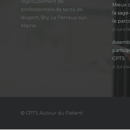
regroupement de
Mieux c
professionnels de santé de
la sage
Nogent, Bry, Le Perreux-sur-
le parc
Marne.
21 Juil à 1
Assembl
particip
CPTS
21 Juil à 
© CPTS Autour du Patient