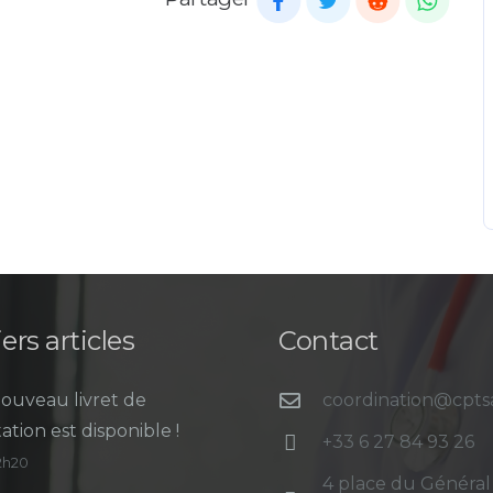
ers articles
Contact
ouveau livret de
coordination@cpt
ation est disponible !
+33 6 27 84 93 26
12h20
4 place du Général