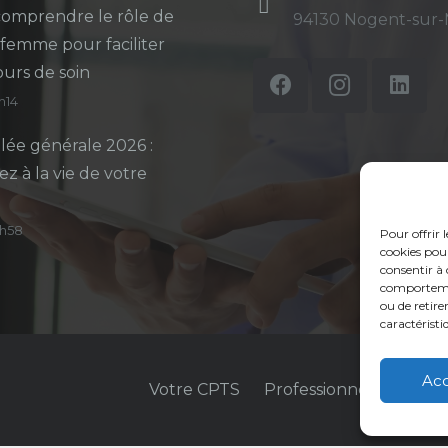
omprendre le rôle de
94130 Nogent-sur
-femme pour faciliter
ours de soin
5h14
ée générale 2026 :
ez à la vie de votre
14h58
Pour offrir 
cookies pour
consentir à 
comportement
ou de retire
caractéristi
Ac
Votre CPTS
Professionnels de sant