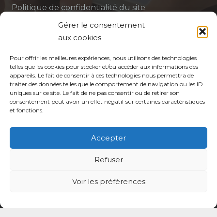
Politique de confidentialité du site
Gérer le consentement
Politique de protection des données de la CPTS
aux cookies
ADP 94
Pour offrir les meilleures expériences, nous utilisons des technologies
telles que les cookies pour stocker et/ou accéder aux informations des
appareils. Le fait de consentir à ces technologies nous permettra de
traiter des données telles que le comportement de navigation ou les ID
uniques sur ce site. Le fait de ne pas consentir ou de retirer son
consentement peut avoir un effet négatif sur certaines caractéristiques
et fonctions.
© CPTS Autour du Patient
Accepter
Votre CPTS
Refuser
Professionnels de santé
Voir les préférences
Usagers