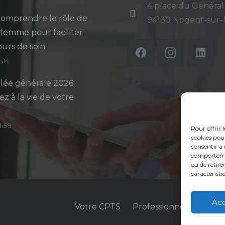
4 place du Général
omprendre le rôle de
94130 Nogent-sur
-femme pour faciliter
ours de soin
5h14
ée générale 2026 :
ez à la vie de votre
14h58
Pour offrir 
cookies pour
consentir à 
comportement
ou de retire
caractéristi
Ac
Votre CPTS
Professionnels de sant