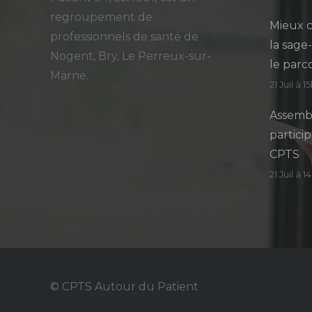
regroupement de
Mieux c
professionnels de santé de
la sage
Nogent, Bry, Le Perreux-sur-
le parc
Marne.
21 Juil à 1
Assembl
particip
CPTS
21 Juil à 
© CPTS Autour du Patient