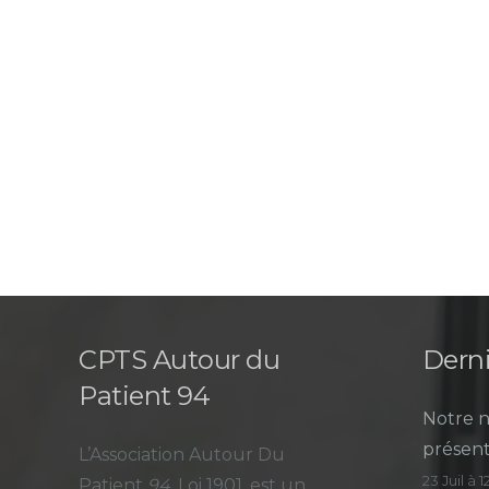
CPTS Autour du
Derni
Patient 94
Notre n
présent
L’Association Autour Du
23 Juil à 
Patient
94
, Loi 1901, est un