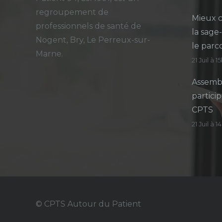
regroupement de
Mieux c
professionnels de santé de
la sage
Nogent, Bry, Le Perreux-sur-
le parc
Marne.
21 Juil à 1
Assembl
particip
CPTS
21 Juil à 
© CPTS Autour du Patient