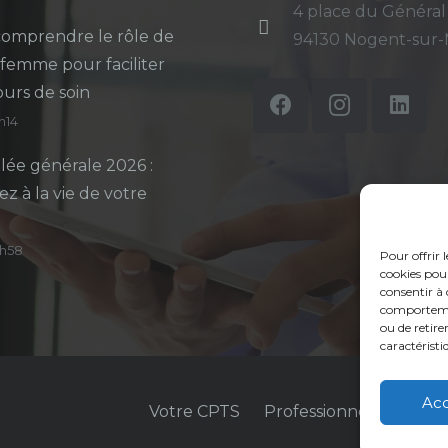
4 place du Général
omprendre le rôle de
94130 Nogent-sur
-femme pour faciliter
ours de soin
5h14
ée générale 2026 :
ez à la vie de votre
14h58
Pour offrir 
cookies pour
consentir à 
comportement
ou de retire
caractéristi
Ac
Votre CPTS
Professionnels de sant