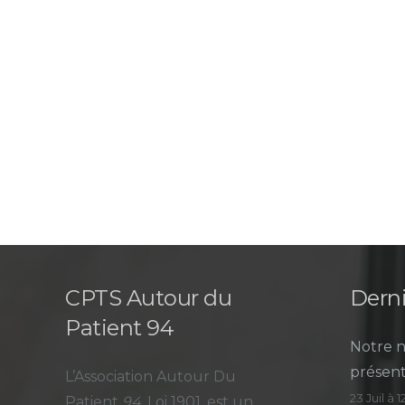
CPTS Autour du
Derni
Patient 94
Notre n
présent
L’Association Autour Du
23 Juil à 
Patient
94
, Loi 1901, est un