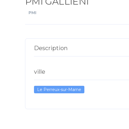
PMI GALLIENI
PMI
Description
ville
Le Perreux-sur-Marne