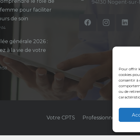
omprendre le rôle de
94130 Nogent-sur
-femme pour faciliter
ours de soin
5h14
ée générale 2026 :
ez à la vie de votre
14h58
Pour offrir 
cookies pour
consentir à 
comportement
ou de retire
caractéristi
Ac
Votre CPTS
Professionnels de sant