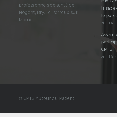
Mieux c
professionnels de santé de
la sage
Nogent, Bry, Le Perreux-sur-
le parc
Marne.
21 Juil à 1
Assembl
particip
CPTS
21 Juil à 
© CPTS Autour du Patient