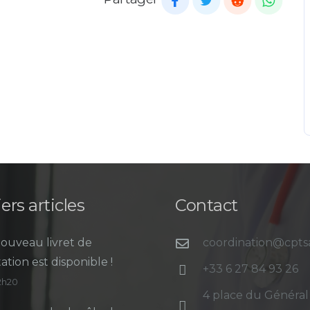
ers articles
Contact
ouveau livret de
coordination@cpt
ation est disponible !
+33 6 27 84 93 26
12h20
4 place du Général