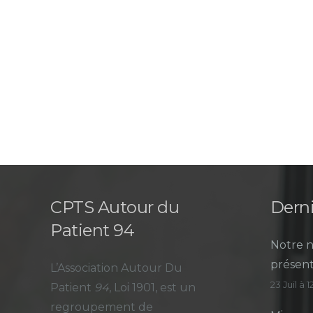
CPTS Autour du
Derni
Patient 94
Notre n
présent
L’Association Autour Du
23 Juil à 
Patient
94
, Loi 1901, est un
regroupement de