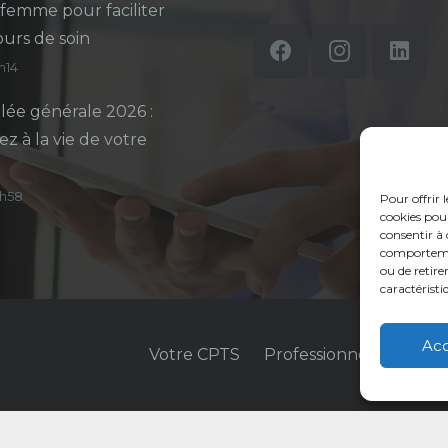
-femme pour faciliter
ours de soin
5h14
ée générale 2026 :
ez à la vie de votre
14h58
Pour offrir 
cookies pour
consentir à 
comportement
ou de retire
caractéristi
Ac
Votre CPTS
Professionnels de sant