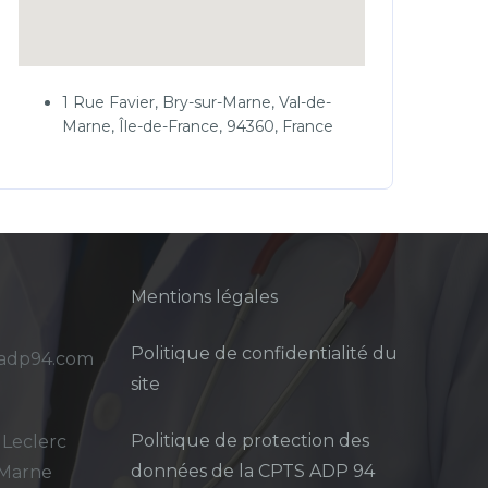
1 Rue Favier, Bry-sur-Marne, Val-de-
Marne, Île-de-France, 94360, France
Mentions légales
Politique de confidentialité du
sadp94.com
site
Politique de protection des
 Leclerc
données de la CPTS ADP 94
-Marne