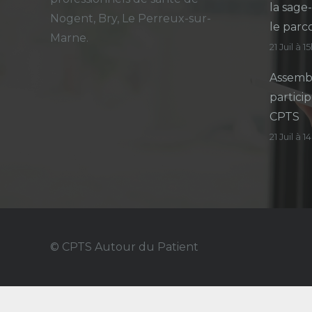
la sage
Nogent, Bry, Le Perreux-sur-
le parc
Marne.
21 Juil à 1
Assembl
particip
CPTS
21 Juil à 
© CPTS Autour du Patient