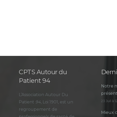
CPTS Autour du
Derni
Patient 94
Notre n
présent
L’Association Autour Du
23 Juil à 
Patient
94
, Loi 1901, est un
regroupement de
Mieux c
professionnels de santé de