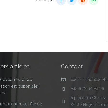
ers articles
Contact
ouveau livret de
coordination@cpt
ation est disponible !
+33 6 27 84 93 26
12h20
4 place du Général
omprendre le rôle de
94130 Nogent-sur