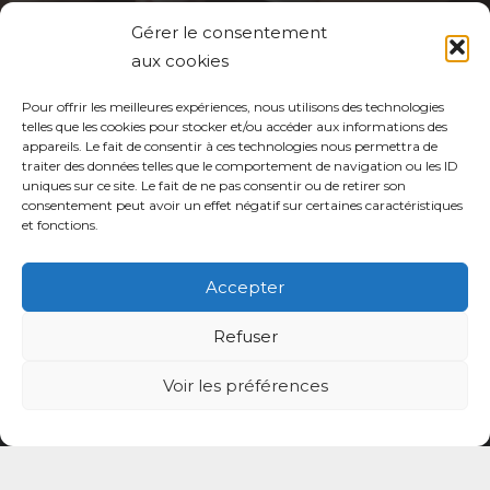
Gérer le consentement
Politique de protection des données de la CPTS
aux cookies
ADP 94
Pour offrir les meilleures expériences, nous utilisons des technologies
telles que les cookies pour stocker et/ou accéder aux informations des
appareils. Le fait de consentir à ces technologies nous permettra de
traiter des données telles que le comportement de navigation ou les ID
uniques sur ce site. Le fait de ne pas consentir ou de retirer son
consentement peut avoir un effet négatif sur certaines caractéristiques
et fonctions.
© CPTS Autour du Patient
Accepter
Votre CPTS
Refuser
Professionnels de santé
Voir les préférences
Usagers
Actualités