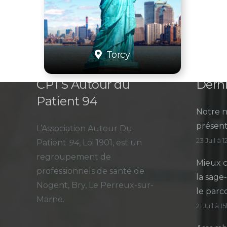
Torcy
CPTS Autour du
Derni
Patient 94
Notre n
présent
L’Association Autour Du
23 Juil à 
Patient
94
, Loi 1901, est un
regroupement de
Mieux c
professionnels de santé de
la sage
Nogent, Bry, Le Perreux-sur-
le parc
Marne.
21 Juil à 1