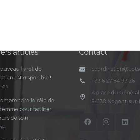
ers articles
Contact
ouveau livret de
coordination@cpt
ation est disponible !
+33 6 27 84 93 26
12h20
4 place du Général
omprendre le rôle de
94130 Nogent-sur
-femme pour faciliter
ours de soin
5h14