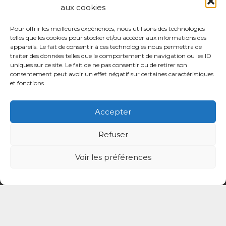
aux cookies
Pour offrir les meilleures expériences, nous utilisons des technologies
telles que les cookies pour stocker et/ou accéder aux informations des
appareils. Le fait de consentir à ces technologies nous permettra de
traiter des données telles que le comportement de navigation ou les ID
uniques sur ce site. Le fait de ne pas consentir ou de retirer son
Mentions légales
consentement peut avoir un effet négatif sur certaines caractéristiques
et fonctions.
Politique de confidentialité du site
Accepter
Politique de protection des données de la CPTS
ADP 94
Refuser
Voir les préférences