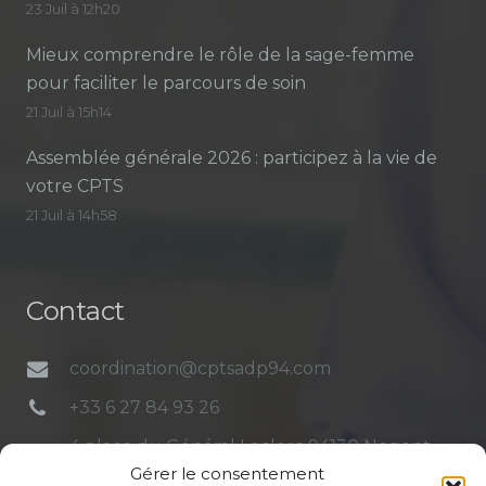
23 Juil à 12h20
Mieux comprendre le rôle de la sage-femme
pour faciliter le parcours de soin
21 Juil à 15h14
Assemblée générale 2026 : participez à la vie de
votre CPTS
21 Juil à 14h58
Contact
coordination@cptsadp94.com
+33 6 27 84 93 26
4 place du Général Leclerc 94130 Nogent-
Gérer le consentement
sur-Marne