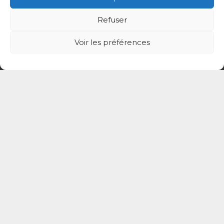
Refuser
Voir les préférences
© CPTS Autour du Patient
Votre CPTS
Professionnels de santé
Usagers