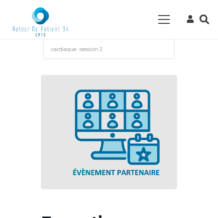
Accueil
Events - CPTS Autour du Patient
94
Evènement partenaire
Formation
Formation Unaformec sur l’insuffisance
cardiaque -session 2