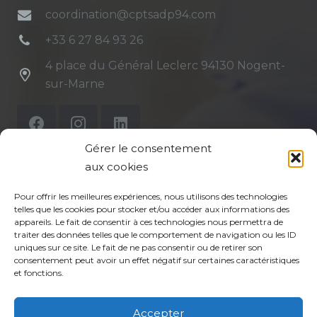
coordination@cptsadp94.com
+33 6 27 84 93 26
4 place du Général Leclerc 94130 Nogent-
sur-Marne
Gérer le consentement
aux cookies
Mentions légales
Pour offrir les meilleures expériences, nous utilisons des technologies
telles que les cookies pour stocker et/ou accéder aux informations des
appareils. Le fait de consentir à ces technologies nous permettra de
Politique de confidentialité du site
traiter des données telles que le comportement de navigation ou les ID
uniques sur ce site. Le fait de ne pas consentir ou de retirer son
Politique de protection des données de la CPTS
consentement peut avoir un effet négatif sur certaines caractéristiques
ADP 94
et fonctions.
Accepter