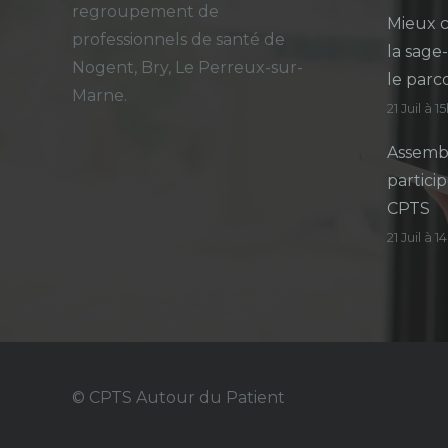
regroupement de
Mieux c
professionnels de santé de
la sage
Nogent, Bry, Le Perreux-sur-
le parc
Marne.
21 Juil à 1
Assembl
particip
CPTS
21 Juil à 
© CPTS Autour du Patient