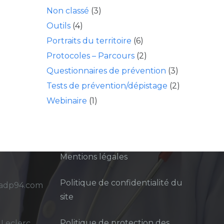
Non classé
(3)
Outils
(4)
Portraits du territoire
(6)
Protocoles – Parcours
(2)
Questionnaires de prévention
(3)
Tests de prévention/dépistage
(2)
Webinaire
(1)
Mentions légales
Politique de confidentialité du
sadp94.com
site
Politique de protection des
 Leclerc