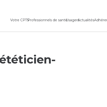
Votre CPTS
Professionnels de santé
Usagers
Actualités
Adhére
ététicien-