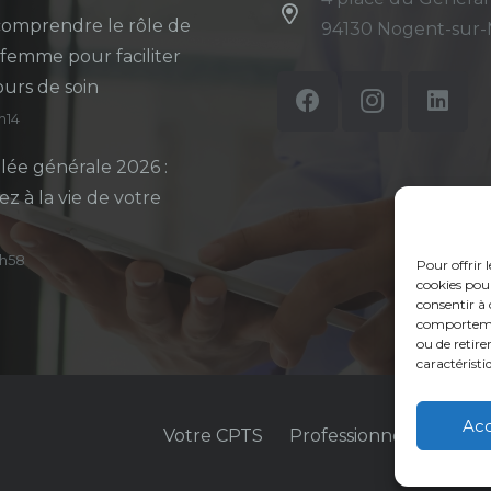
omprendre le rôle de
94130 Nogent-sur
-femme pour faciliter
ours de soin
5h14
ée générale 2026 :
ez à la vie de votre
14h58
Pour offrir 
cookies pour
consentir à 
comportement
ou de retire
caractéristi
Ac
Votre CPTS
Professionnels de sant