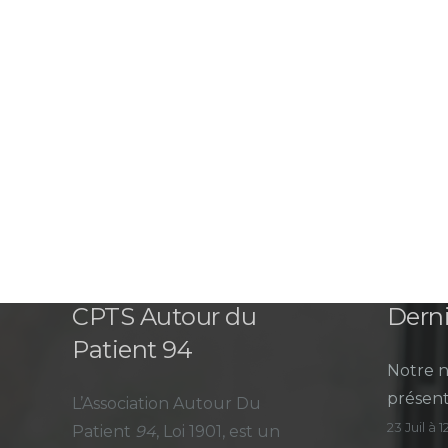
CPTS Autour du
Derni
Patient 94
Notre n
présent
L’Association Autour Du
23 Juil à 
Patient
94
, Loi 1901, est un