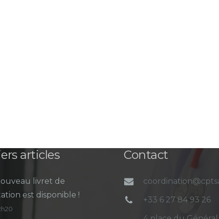
ers articles
Contact
ouveau livret de
coordination@cpt
ation est disponible !
+33 6 27 84 93 26
12h20
4 place du Général