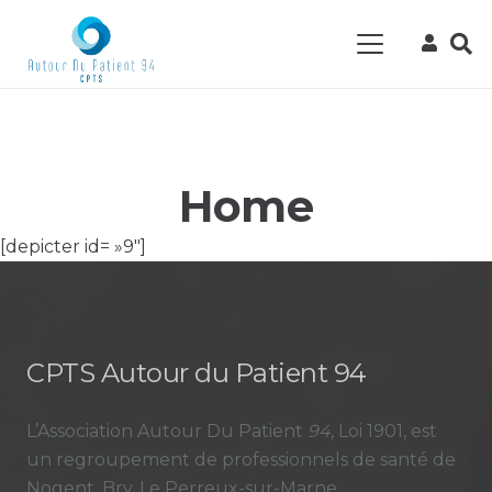
Home
[depicter id= »9″]
CPTS Autour du Patient 94
L’Association Autour Du Patient
94
, Loi 1901, est
un regroupement de professionnels de santé de
Nogent, Bry, Le Perreux-sur-Marne.