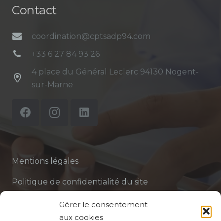
Contact
coordination@cptsadp94.com
+33 6 27 84 93 26
4 place du Général Leclerc 94130 Nogent-
sur-Marne
Mentions légales
Politique de confidentialité du site
Politique de protection des données de la CPTS
Gérer le consentement
ADP 94
aux cookies