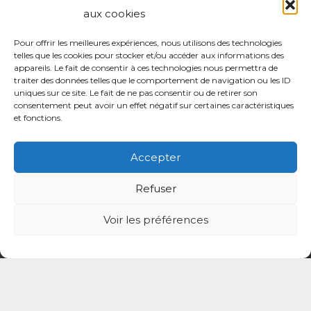
Mieux comprendre le rôle de la sage-femme
aux cookies
pour faciliter le parcours de soin
Pour offrir les meilleures expériences, nous utilisons des technologies
21 Juil à 15h14
telles que les cookies pour stocker et/ou accéder aux informations des
appareils. Le fait de consentir à ces technologies nous permettra de
Assemblée générale 2026 : participez à la vie de
traiter des données telles que le comportement de navigation ou les ID
votre CPTS
uniques sur ce site. Le fait de ne pas consentir ou de retirer son
consentement peut avoir un effet négatif sur certaines caractéristiques
21 Juil à 14h58
et fonctions.
Accepter
Contact
Refuser
coordination@cptsadp94.com
Voir les préférences
+33 6 27 84 93 26
4 place du Général Leclerc 94130 Nogent-
sur-Marne