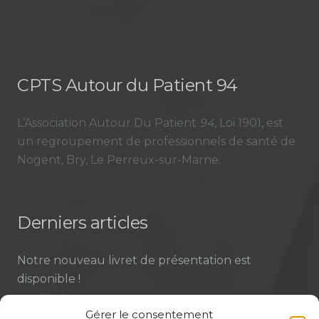
CPTS Autour du Patient 94
L’Association Autour Du Patient
94
, Loi 1901, est
un regroupement de professionnels de santé de
Nogent, Bry, Le Perreux-sur-Marne.
Derniers articles
Notre nouveau livret de présentation est
disponible !
23 Juil à 12h20
Gérer le consentement