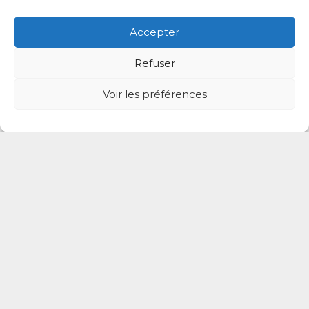
Thierry Veyrat
Accepter
Masseur-Kinésithérapeute,
Ostéopathe
Refuser
7, Rue de Nazaré, Port sous la Lune, Nogent-sur-Marn
e, Val-de-Marne, Île-de-France, 94130, France
Voir les préférences
Nogent-sur-Marne
01 48 71 21 96