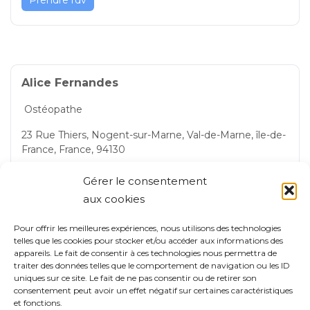
Alice Fernandes
Ostéopathe
23 Rue Thiers, Nogent-sur-Marne, Val-de-Marne, île-de-
France, France, 94130
Nogent-sur-Marne
Gérer le consentement
aux cookies
06 01 77 10 58
Pour offrir les meilleures expériences, nous utilisons des technologies
telles que les cookies pour stocker et/ou accéder aux informations des
Prendre rdv
appareils. Le fait de consentir à ces technologies nous permettra de
traiter des données telles que le comportement de navigation ou les ID
uniques sur ce site. Le fait de ne pas consentir ou de retirer son
consentement peut avoir un effet négatif sur certaines caractéristiques
et fonctions.