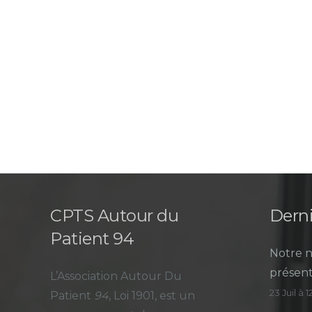
CPTS Autour du
Derni
Patient 94
Notre n
présent
L’Association Autour Du
23 Juil à 
Patient
94
, Loi 1901, est un