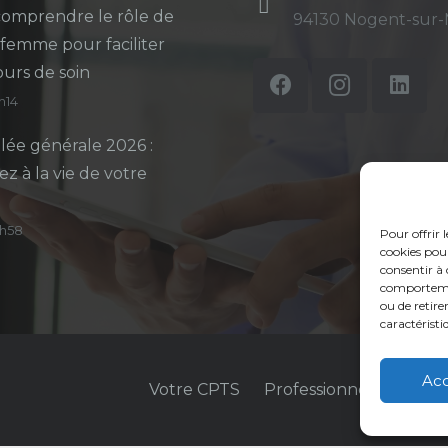
omprendre le rôle de
94130 Nogent-sur
-femme pour faciliter
ours de soin
5h14
ée générale 2026 :
ez à la vie de votre
14h58
Pour offrir 
cookies pour
consentir à 
comportement
ou de retire
caractéristi
Ac
Votre CPTS
Professionnels de sant