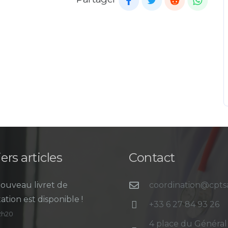
ers articles
Contact
ouveau livret de
coordination@cpt
ation est disponible !
+33 6 27 84 93 26
12h20
4 place du Général