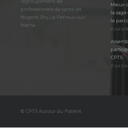
regroupement de
Mieux c
professionnels de santé de
la sage
Nogent, Bry, Le Perreux-sur-
le parc
Marne.
21 Juil à 1
Assembl
particip
CPTS
21 Juil à 
© CPTS Autour du Patient