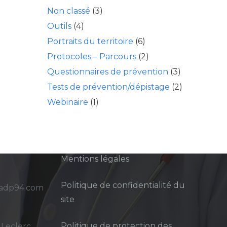
Non classé
(3)
Outils
(4)
Portraits du territoire
(6)
Protocoles – Parcours
(2)
Questionnaires de prévention
(3)
Tests de prévention/dépistage
(2)
Webinaire
(1)
Mentions légales
Politique de confidentialité du
sadp94.com
site
Politique de protection des
 Leclerc