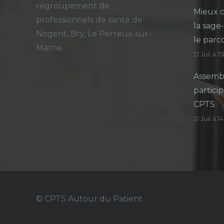
regroupement de
Mieux c
professionnels de santé de
la sage
Nogent, Bry, Le Perreux-sur-
le parc
Marne.
21 Juil à 1
Assembl
particip
CPTS
21 Juil à 
© CPTS Autour du Patient