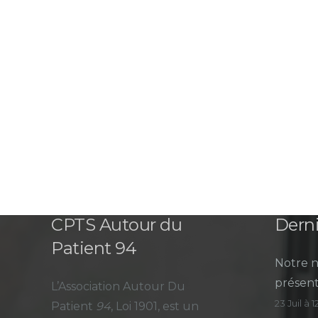
CPTS Autour du
Derni
Patient 94
Notre n
présent
L’Association Autour Du
23 Juil à 
Patient
94
, Loi 1901, est un