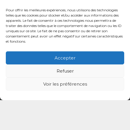
Pour offrir les meilleures expériences, nous utilisons des technologies
telles que les cookies pour stocker et/ou accéder aux informations des
appareils. Le fait de consentir à ces technologies nous permettra de
traiter des données telles que le comportement de navigation ou les ID
uniques sur ce site. Le fait de ne pas consentir ou de retirer son
Mentions légales
consentement peut avoir un effet négatif sur certaines caractéristiques
et fonctions.
Politique de confidentialité du site
Accepter
Politique de protection des données de la CPTS
ADP 94
Refuser
Voir les préférences
© CPTS Autour du Patient