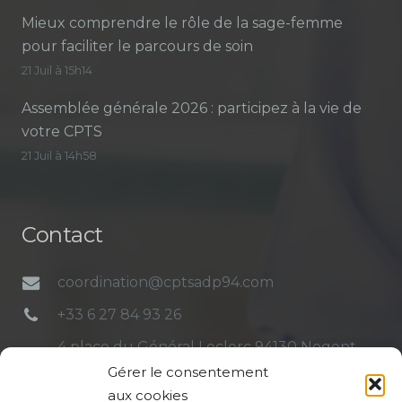
Mieux comprendre le rôle de la sage-femme
pour faciliter le parcours de soin
21 Juil à 15h14
Assemblée générale 2026 : participez à la vie de
votre CPTS
21 Juil à 14h58
Contact
coordination@cptsadp94.com
+33 6 27 84 93 26
4 place du Général Leclerc 94130 Nogent-
sur-Marne
Gérer le consentement
aux cookies