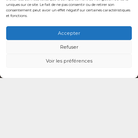
uniques sur ce site. Le fait de ne pas consentir ou de retirer son
consentement peut avoir un effet négatif sur certaines caractéristiques
4 place du Général Leclerc 94130 Nogent-
et fonctions.
sur-Marne
Accepter
Refuser
Voir les préférences
Mentions légales
Politique de confidentialité du site
Politique de protection des données de la CPTS
ADP 94