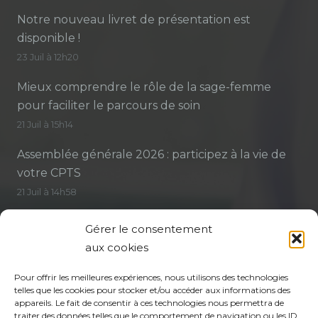
Notre nouveau livret de présentation est
disponible !
23 Juil à 12h20
Mieux comprendre le rôle de la sage-femme
pour faciliter le parcours de soin
21 Juil à 15h14
Assemblée générale 2026 : participez à la vie de
votre CPTS
21 Juil à 14h58
Gérer le consentement
aux cookies
Contact
Pour offrir les meilleures expériences, nous utilisons des technologies
telles que les cookies pour stocker et/ou accéder aux informations des
coordination@cptsadp94.com
appareils. Le fait de consentir à ces technologies nous permettra de
traiter des données telles que le comportement de navigation ou les ID
+33 6 27 84 93 26