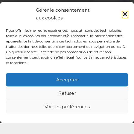
Contact
Gérer le consentement
aux cookies
coordination@cptsadp94.com
Pour offrir les meilleures expériences, nous utilisons des technologies
+33 6 27 84 93 26
telles que les cookies pour stocker et/ou accéder aux informations des
appareils. Le fait de consentir à ces technologies nous permettra de
4 place du Général Leclerc 94130 Nogent-
traiter des données telles que le comportement de navigation ou les ID
uniques sur ce site. Le fait de ne pas consentir ou de retirer son
sur-Marne
consentement peut avoir un effet négatif sur certaines caractéristiques
et fonctions.
Accepter
Refuser
Mentions légales
Voir les préférences
Politique de confidentialité du site
Politique de protection des données de la CPTS
ADP 94