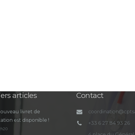
ers articles
Contact
ouveau livret de
coordination@cpt
ation est disponible !
+33 6 27 84 93 26
12h20
4 place du Général