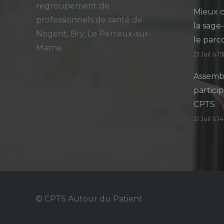
regroupement de
Mieux c
professionnels de santé de
la sage
Nogent, Bry, Le Perreux-sur-
le parc
Marne.
21 Juil à 1
Assembl
particip
CPTS
21 Juil à 
© CPTS Autour du Patient