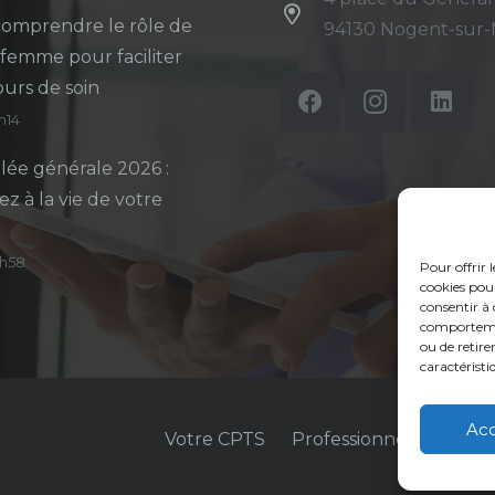
omprendre le rôle de
94130 Nogent-sur
-femme pour faciliter
ours de soin
5h14
ée générale 2026 :
ez à la vie de votre
14h58
Pour offrir 
cookies pour
consentir à 
comportement
ou de retire
caractéristi
Ac
Votre CPTS
Professionnels de sant