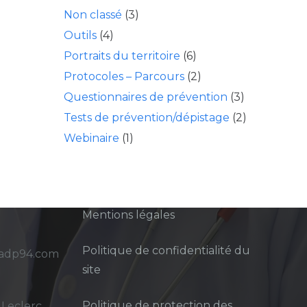
Non classé
(3)
Outils
(4)
Portraits du territoire
(6)
Protocoles – Parcours
(2)
Questionnaires de prévention
(3)
Tests de prévention/dépistage
(2)
Webinaire
(1)
Mentions légales
Politique de confidentialité du
sadp94.com
site
Politique de protection des
 Leclerc