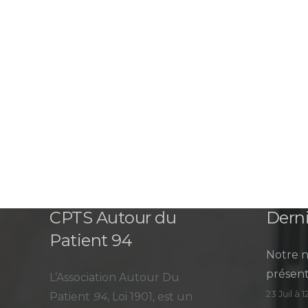
CPTS Autour du
Derni
Patient 94
Notre n
présent
L’Association Autour Du
23 Juil à 
Patient
94
, Loi 1901, est un