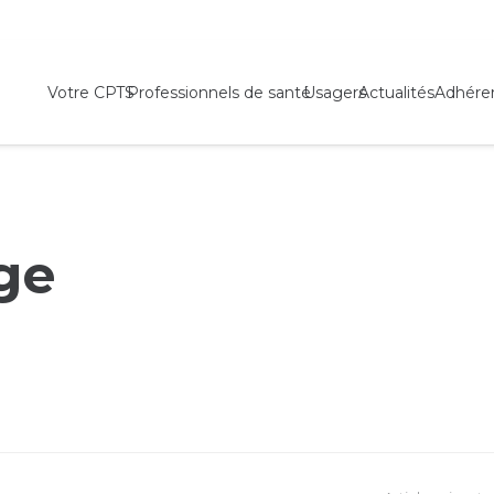
Votre CPTS
Professionnels de santé
Usagers
Actualités
Adhére
ge