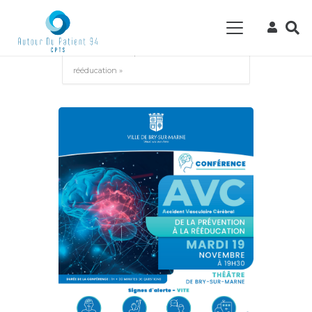
Accueil
Events - CPTS Autour du Patient
94
Évènement
Conférence ouverte à
tous « AVC de la prévention à la
rééducation »