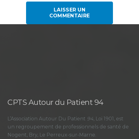
LAISSER UN
COMMENTAIRE
CPTS Autour du Patient 94
L’Association Autour Du Patient
94
, Loi 1901, est
un regroupement de professionnels de santé de
Nogent, Bry, Le Perreux-sur-Marne.