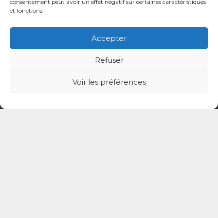
consentement peut avoir un effet négatif sur certaines caractéristiques
et fonctions.
Accepter
Refuser
Voir les préférences
© CPTS Autour du Patient
Votre CPTS
Professionnels de santé
Usagers