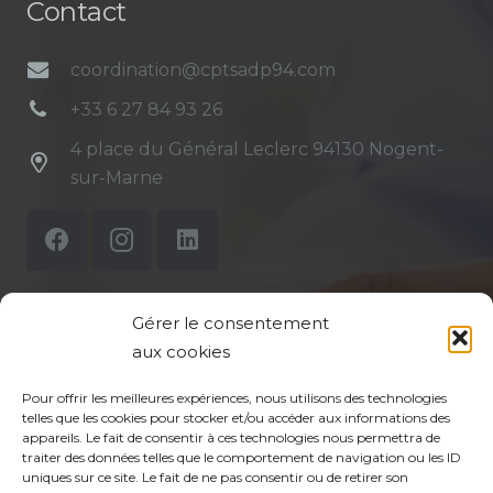
Contact
coordination@cptsadp94.com
+33 6 27 84 93 26
4 place du Général Leclerc 94130 Nogent-
sur-Marne
Gérer le consentement
Mentions légales
aux cookies
Politique de confidentialité du site
Pour offrir les meilleures expériences, nous utilisons des technologies
telles que les cookies pour stocker et/ou accéder aux informations des
appareils. Le fait de consentir à ces technologies nous permettra de
Politique de protection des données de la CPTS
traiter des données telles que le comportement de navigation ou les ID
ADP 94
uniques sur ce site. Le fait de ne pas consentir ou de retirer son