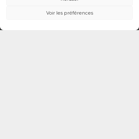
Voir les préférences
© CPTS Autour du Patient
Votre CPTS
Professionnels de santé
Usagers
Actualités
Adhérer