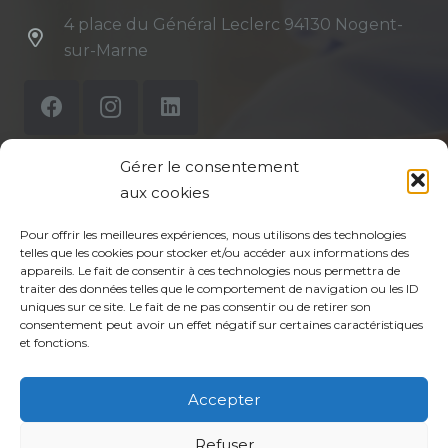
4 place du Général Leclerc 94130 Nogent-
sur-Marne
Gérer le consentement
aux cookies
Mentions légales
Pour offrir les meilleures expériences, nous utilisons des technologies
Politique de confidentialité du site
telles que les cookies pour stocker et/ou accéder aux informations des
appareils. Le fait de consentir à ces technologies nous permettra de
Politique de protection des données de la CPTS
traiter des données telles que le comportement de navigation ou les ID
uniques sur ce site. Le fait de ne pas consentir ou de retirer son
ADP 94
consentement peut avoir un effet négatif sur certaines caractéristiques
et fonctions.
Accepter
Refuser