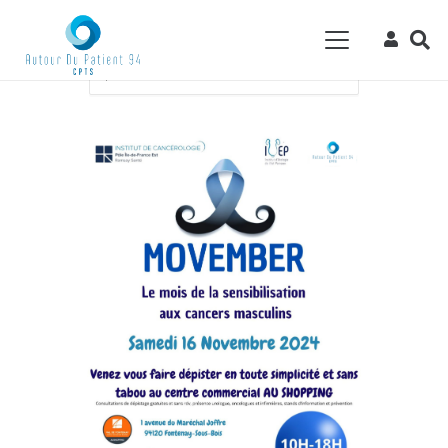
Accueil
Events - CPTS Autour du Patient
94
Évènement
Movember 2024 :
parlons santé des hommes !