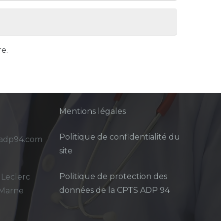
e.
Mentions légales
Politique de confidentialité du
sadp94.com
site
Politique de protection des
 Leclerc
données de la CPTS ADP 94
-Marne