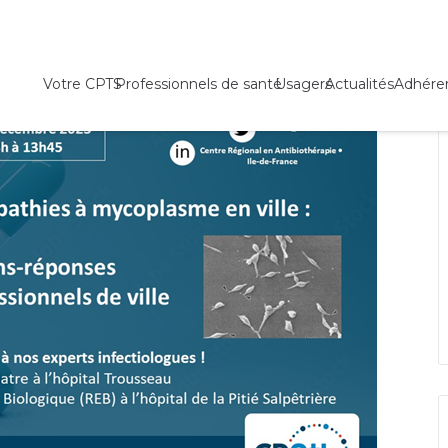
ugmentation des pneumopathies à mycoplasme en ville
Votre CPTS
Professionnels de santé
Usagers
Actualités
Adhére