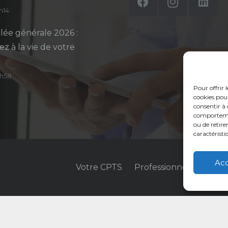
5h14
ée générale 2026 :
ez à la vie de votre
14h58
Pour offrir 
cookies pour
consentir à 
comportement
ou de retire
caractéristi
Ac
Votre CPTS
Professionnels de sant