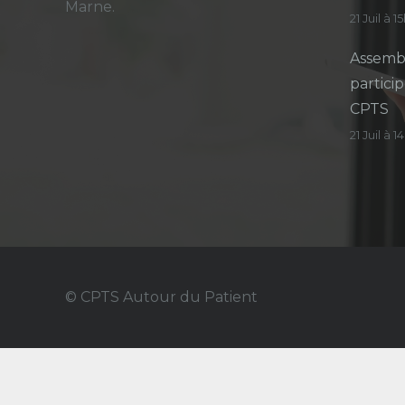
Marne.
21 Juil à 1
Assembl
particip
CPTS
21 Juil à 
© CPTS Autour du Patient