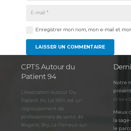
Enregistrer mon nom, mon e-mail et mon
LAISSER UN COMMENTAIRE
CPTS Autour du
Derni
Patient 94
Notre n
présent
L’Association Autour Du
23 Juil à 
Patient
94
, Loi 1901, est un
regroupement de
Mieux c
professionnels de santé de
la sage
Nogent, Bry, Le Perreux-sur-
le parc