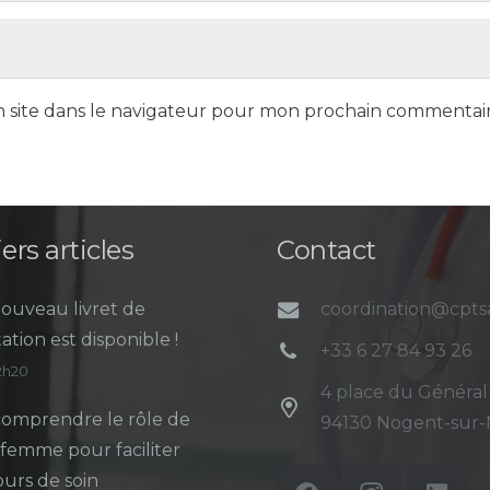
 site dans le navigateur pour mon prochain commentair
ers articles
Contact
ouveau livret de
coordination@cpt
ation est disponible !
+33 6 27 84 93 26
12h20
4 place du Général
omprendre le rôle de
94130 Nogent-sur
-femme pour faciliter
ours de soin