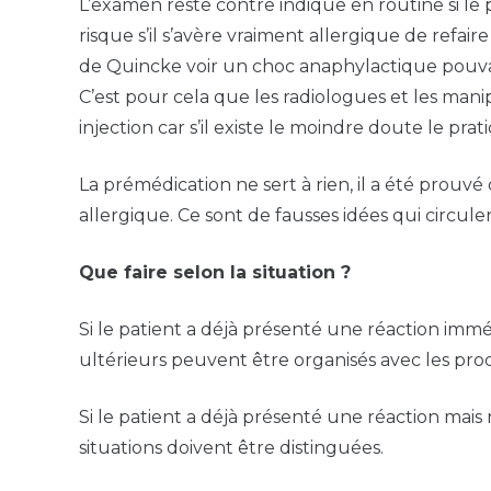
L’examen reste contre indique en routine si le p
risque s’il s’avère vraiment allergique de refai
de Quincke voir un choc anaphylactique pouva
C’est pour cela que les radiologues et les mani
injection car s’il existe le moindre doute le prat
La prémédication ne sert à rien, il a été prouv
allergique. Ce sont de fausses idées qui circule
Que faire selon la situation ?
Si le patient a déjà présenté une réaction immé
ultérieurs peuvent être organisés avec les pr
Si le patient a déjà présenté une réaction mais
situations doivent être distinguées.