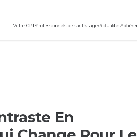
Votre CPTS
Professionnels de santé
Usagers
Actualités
Adhére
ntraste En
Qui Change Pour Le