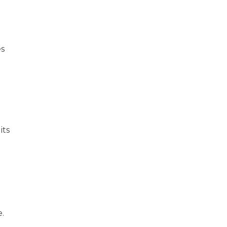
es
its
.