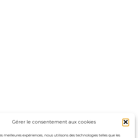
Mentions légales
Politique de confidentialité du
sadp94.com
site
Politique de protection des
 Leclerc
données de la CPTS ADP 94
-Marne
Gérer le consentement aux cookies
les meilleures expériences, nous utilisons des technologies telles que les