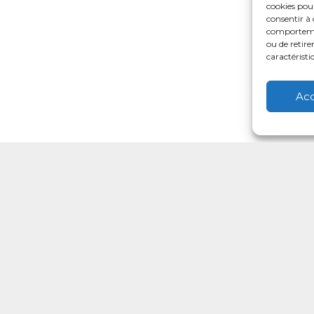
cookies pour
consentir à 
comportement
ou de retire
caractéristi
Ac
Votre CPTS
Professionnels de sant