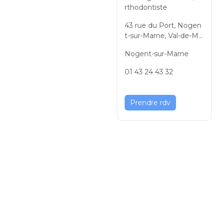
rthodontiste
43 rue du Port, Nogen
t-sur-Marne, Val-de-Ma
rne, Île-de-France, 9413
Nogent-sur-Marne
0, France
01 43 24 43 32
Prendre rdv