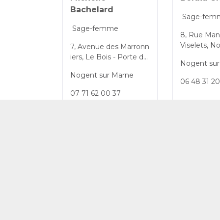
Bachelard
Sage-fem
Sage-femme
8, Rue Mane
Viselets, N
7, Avenue des Marronn
arne, Val-de
iers, Le Bois - Porte de
Nogent sur
de-France, 
Nogent, Nogent-sur-M
© CPTS Autour du Patient
Nogent sur Marne
ce
arne, Val-de-Marne, Île-
06 48 31 20
de-France, 94130, Fran
07 71 62 00 37
ce
Prendre rdv