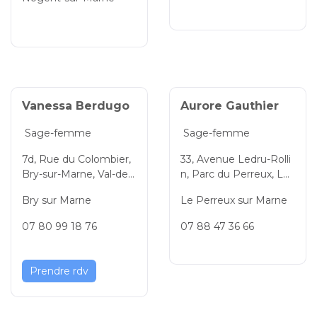
France, 94130, France
Vanessa Berdugo
Aurore Gauthier
Sage-femme
Sage-femme
7d, Rue du Colombier,
33, Avenue Ledru-Rolli
Bry-sur-Marne, Val-de-
n, Parc du Perreux, Le
Marne, Île-de-France, 9
Perreux-sur-Marne, Val
Bry sur Marne
Le Perreux sur Marne
4360, France
-de-Marne, Île-de-Fran
ce, 94170, France
07 80 99 18 76
07 88 47 36 66
Prendre rdv