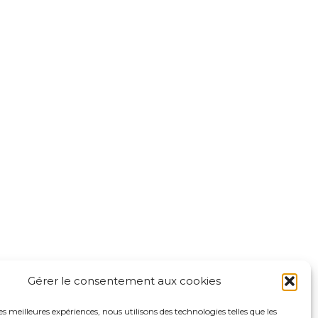
Mentions légales
Politique de confidentialité du
sadp94.com
site
Politique de protection des
 Leclerc
données de la CPTS ADP 94
-Marne
Gérer le consentement aux cookies
les meilleures expériences, nous utilisons des technologies telles que les