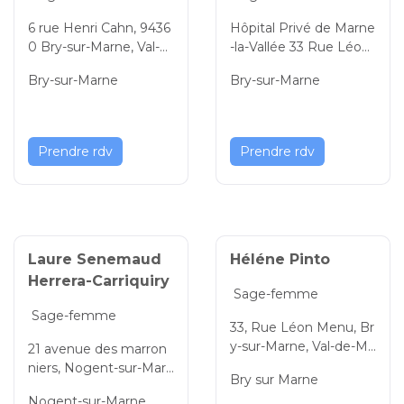
6 rue Henri Cahn, 9436
Hôpital Privé de Marne
0 Bry-sur-Marne, Val-d
-la-Vallée 33 Rue Léon
e-Marne, Île-de-France,
Menu, 94360 Bry-sur-
Bry-sur-Marne
Bry-sur-Marne
France
Marne, Val-de-Marne, Îl
e-de-France, France
Prendre rdv
Prendre rdv
Laure Senemaud
Héléne Pinto
Herrera-Carriquiry
Sage-femme
Sage-femme
33, Rue Léon Menu, Br
y-sur-Marne, Val-de-Ma
21 avenue des marron
rne, Île-de-France, 943
niers, Nogent-sur-Marn
Bry sur Marne
60, France
e, Val-de-Marne, Île-de-
Nogent-sur-Marne