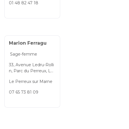
01 48 82 47 18
Marion Ferragu
Sage-femme
33, Avenue Ledru-Rolli
n, Parc du Perreux, Le
Perreux-sur-Marne, Val
Le Perreux sur Marne
-de-Marne, Île-de-Fran
ce, 94170, France
07 65 73 81 09