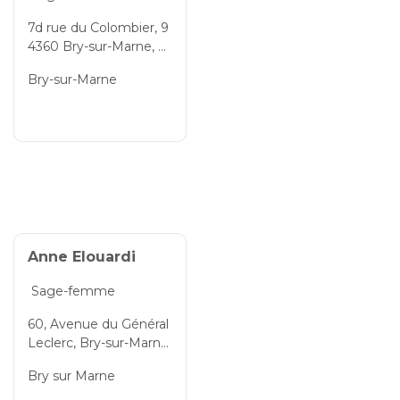
7d rue du Colombier, 9
4360 Bry-sur-Marne, V
al-de-Marne, Île-de-Fra
Bry-sur-Marne
nce, France
Anne Elouardi
Sage-femme
60, Avenue du Général
Leclerc, Bry-sur-Marne,
Val-de-Marne, Île-de-Fr
Bry sur Marne
ance, 94360, France