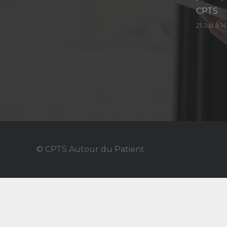
CPTS
21 Juil à 
© CPTS Autour du Patient