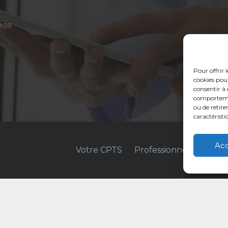
14h58
Pour offrir 
cookies pour
consentir à 
comportement
ou de retire
caractéristi
Ac
Votre CPTS
Professionnels de sant