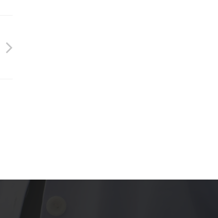
Mentions légales
Politique de confidentialité du
sadp94.com
site
Politique de protection des
 Leclerc
données de la CPTS ADP 94
-Marne