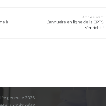
Article suivant
mme à
L’annuaire en ligne de la CPTS
s’enrichit !
ers articles
Contact
ouveau livret de
coordination@cpt
ation est disponible !
+33 6 27 84 93 26
12h20
4 place du Général
omprendre le rôle de
94130 Nogent-sur
-femme pour faciliter
ours de soin
5h14
ée générale 2026 :
ez à la vie de votre