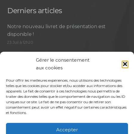
Derniers articles
Notre nouveau livret de présentation est
disponible !
23 Juil à 12h20
Mieux comprendre le rôle de la sage-femme
Gérer le consentement
pour faciliter le parcours de soin
aux cookies
21 Juil à 15h14
Pour offrir les meilleures expériences, nous utilisons des technologies
Assemblée générale 2026 : participez à la vie de
telles que les cookies pour stocker et/ou accéder aux informations des
votre CPTS
appareils. Le fait de consentir à ces technologies nous permettra de
traiter des données telles que le comportement de navigation ou les ID
21 Juil à 14h58
uniques sur ce site. Le fait de ne pas consentir ou de retirer son
consentement peut avoir un effet négatif sur certaines caractéristiques
et fonctions.
Contact
Accepter