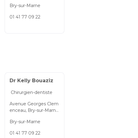
rne, Val-de-Marne, Île-d
Bry-sur-Marne
e-France, 94360, Franc
e
01 41 77 09 22
Dr Kelly Bouaziz
Chirurgien-dentiste
Avenue Georges Clem
enceau, Bry-sur-Marne,
Val-de-Marne, Île-de-Fr
Bry-sur-Marne
ance, 94360, France
01 41 77 09 22