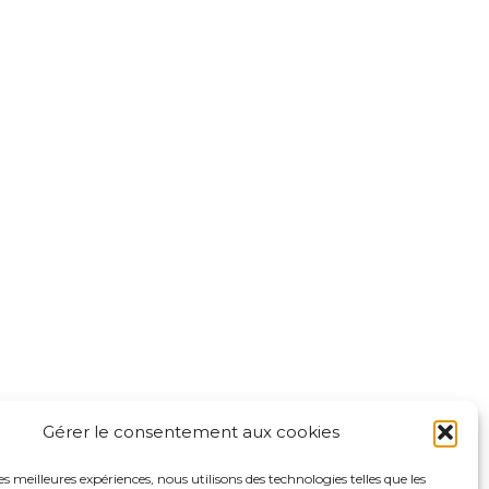
Mentions légales
Politique de confidentialité du
sadp94.com
site
Politique de protection des
 Leclerc
données de la CPTS ADP 94
-Marne
Gérer le consentement aux cookies
les meilleures expériences, nous utilisons des technologies telles que les