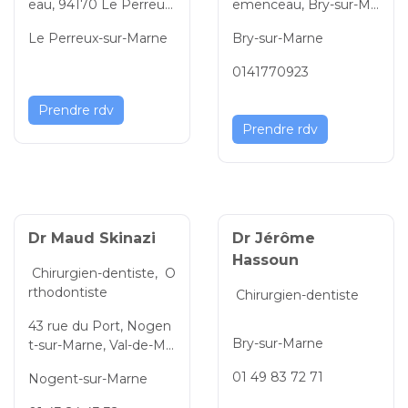
eau, 94170 Le Perreux-
emenceau, Bry-sur-Ma
sur-Marne, Val-de-Marn
rne, Val-de-Marne, Île-d
Le Perreux-sur-Marne
Bry-sur-Marne
e, Île-de-France, France
e-France, 94360, Franc
e
0141770923
Prendre rdv
Prendre rdv
Dr Maud Skinazi
Dr Jérôme
Hassoun
Chirurgien-dentiste,
O
rthodontiste
Chirurgien-dentiste
43 rue du Port, Nogen
Bry-sur-Marne
t-sur-Marne, Val-de-Ma
rne, Île-de-France, 9413
01 49 83 72 71
Nogent-sur-Marne
0, France