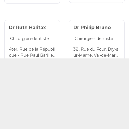
Dr Ruth Halifax
Dr Philip Bruno
Chirurgien-dentiste
Chirurgien dentiste
© CPTS Autour du Patient
4ter, Rue de la Républi
38, Rue du Four, Bry-s
que - Rue Paul Barilliet,
ur-Marne, Val-de-Marn
Bry-sur-Marne, Val-de-
e, Île-de-France, 94360,
Bry-sur-Marne
Bry sur Marne
Marne, Île-de-France, 9
France
4360, France
01 49 83 84 28
Prendre rdv
Dr Elsa Baudin
SO CLINIC LE