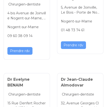
Chirurgien-dentiste
5, Avenue de Joinville,
Le Bois - Porte de Nog
4 bis Avenue de Joinvill
ent, Nogent-sur-Marn
e Nogent-sur-Marne, V
Nogent-sur-Marne
e, Val-de-Marne, Île-de-
al-de-Marne, Île-de-Fra
Nogent-sur-Marne
France, 94130, France
nce, 94130, France
01 48 73 74 61
09 60 38 09 14
Prendre rdv
Prendre rdv
Dr Evelyne
Dr Jean-Claude
BENAIM
Almodovar
Chirurgien-dentiste
Chirurgien-dentiste
15 Rue Denfert Rocher
32, Avenue Georges Cl