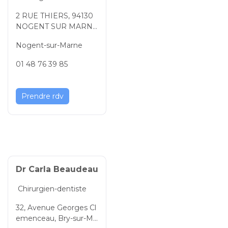
2 RUE THIERS, 94130
NOGENT SUR MARN
E, Val-de-Marne, Île-de-
Nogent-sur-Marne
France, France
01 48 76 39 85
Prendre rdv
Dr Carla Beaudeau
Chirurgien-dentiste
32, Avenue Georges Cl
emenceau, Bry-sur-Ma