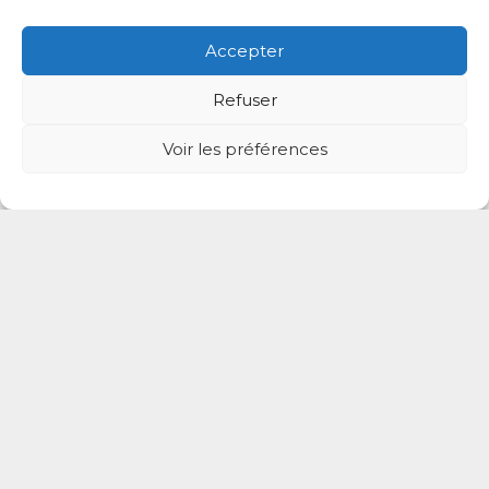
Accepter
Willy Sebault
Refuser
Psychologue
Voir les préférences
39 Rue Jacques Kable, Nogent-sur-Marne, Val-de-Marn
e, Île-de-France, 94130, France
Nogent-sur-Marne Saint-Maur-des-Fossés
06 68 18 10 22
Prendre rdv
Lucile Pauly