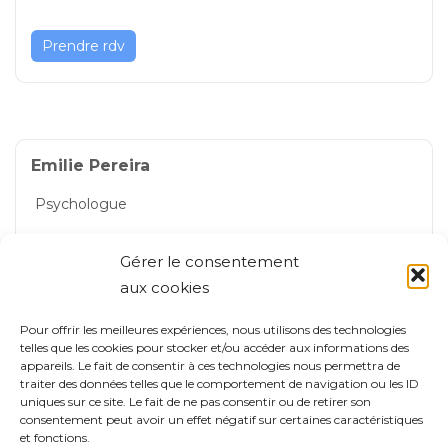
Prendre rdv
Emilie Pereira
Psychologue
39 Rue Jacques Kable, Nogent-sur-Marne, Val-de-Marn
Gérer le consentement
e, Île-de-France, 94130, France
aux cookies
Nogent-sur-Marne
Pour offrir les meilleures expériences, nous utilisons des technologies
07 56 83 31 49
telles que les cookies pour stocker et/ou accéder aux informations des
appareils. Le fait de consentir à ces technologies nous permettra de
traiter des données telles que le comportement de navigation ou les ID
Prendre rdv
uniques sur ce site. Le fait de ne pas consentir ou de retirer son
consentement peut avoir un effet négatif sur certaines caractéristiques
et fonctions.