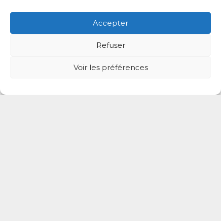
Jean Gokelaere
Accepter
Masseur-Kinésithérapeute
76 Avenue Ledru Rollin, Le Perreux-sur-Marne, Val-de-
Refuser
Marne, Île-de-France, 94170, France
Voir les préférences
Le Perreux-sur-Marne
Prendre rdv
Launyl Gelanie
Masseur-Kinésithérapeute
50 Boulevard d'Alsace Lorraine, Le Perreux-sur-Marne,
Val-de-Marne, Île-de-France, 94170, France