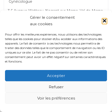
Gynécologue
3-5 Avenue Watteau, Nogent-sur-Marne, Val-de-Marne,
Île-de-France, 94130, France
Gérer le consentement
aux cookies
Nogent-sur-Marne
Pour offrir les meilleures expériences, nous utilisons des technologies
telles que les cookies pour stocker et/ou accéder aux informations des
appareils. Le fait de consentir à ces technologies nous permettra de
Prendre rdv
traiter des données telles que le comportement de navigation ou les ID
uniques sur ce site. Le fait de ne pas consentir ou de retirer son
consentement peut avoir un effet négatif sur certaines caractéristiques
et fonctions.
Dr Zoher Rabbata
Accepter
Gynécologue
Refuser
3-5 Avenue Watteau, Nogent-sur-Marne, Val-de-Marne,
Voir les préférences
Île-de-France, 94130, France
Nogent-sur-Marne